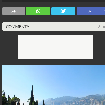
CS Design
63.620.008
-
171 video
-
5.817 foto
39
COMMENTA
0