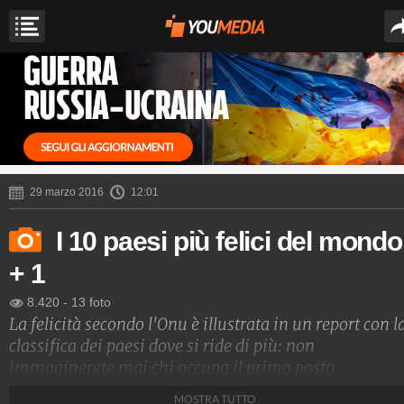
29 marzo 2016
12:01
I 10 paesi più felici del mondo
+ 1
8.420
-
13 foto
La felicità secondo l'Onu è illustrata in un report con l
classifica dei paesi dove si ride di più: non
immaginerete mai chi occupa il primo posto.
MOSTRA TUTTO