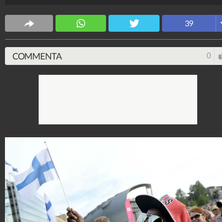
CS Design
63.618.889
-
171 video
-
5.817 foto
39
COMMENTA
0