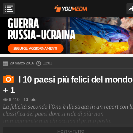
29 marzo 2016
12:01
I 10 paesi più felici del mondo
+ 1
8.410
-
13 foto
La felicità secondo l'Onu è illustrata in un report con l
classifica dei paesi dove si ride di più: non
immaginerete mai chi occupa il primo posto.
MOSTRA TUTTO