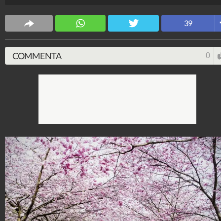
CS Design
63.619.779
-
171 video
-
5.817 foto
39
COMMENTA
0