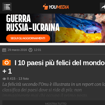
29 marzo 2016
12:01
I 10 paesi più felici del mondo
+ 1
8.415
-
13 foto
La felicità secondo l'Onu è illustrata in un report con l
classifica dei paesi dove si ride di più: non
immaginerete mai chi occupa il primo posto.
MOSTRA TUTTO