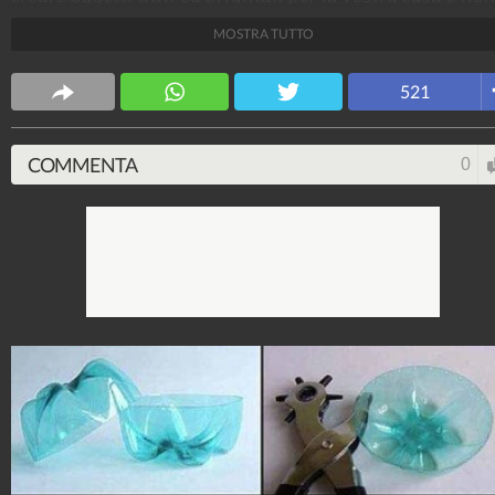
solo.
MOSTRA TUTTO
CS Design
521
63.616.935
-
171 video
-
5.817 foto
COMMENTA
0