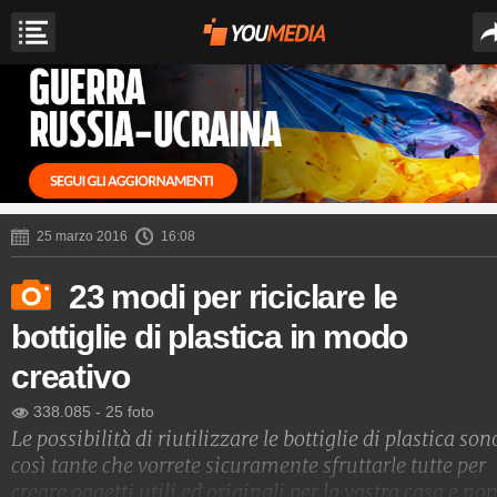
25 marzo 2016
16:08
23 modi per riciclare le
bottiglie di plastica in modo
creativo
338.085
-
25 foto
Le possibilità di riutilizzare le bottiglie di plastica son
così tante che vorrete sicuramente sfruttarle tutte per
creare oggetti utili ed originali per la vostra casa e no