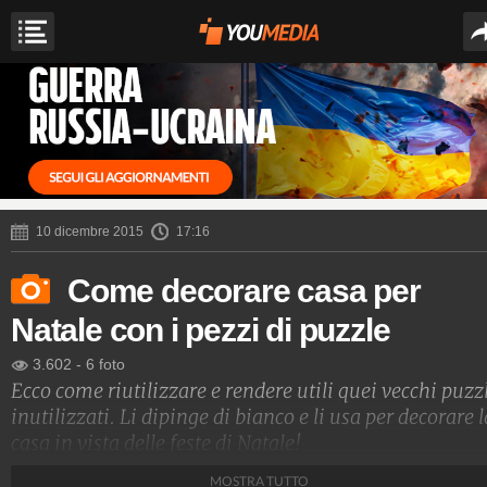
10 dicembre 2015
17:16
Come decorare casa per
Natale con i pezzi di puzzle
3.602
-
6 foto
Ecco come riutilizzare e rendere utili quei vecchi puzz
inutilizzati. Li dipinge di bianco e li usa per decorare l
casa in vista delle feste di Natale!
MOSTRA TUTTO