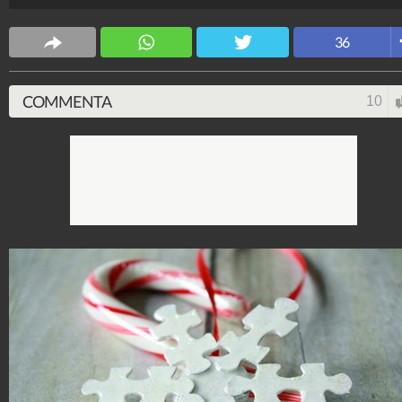
TuttoTutorial
109.231.562
-
2.141 video
-
2.748 foto
36
COMMENTA
10