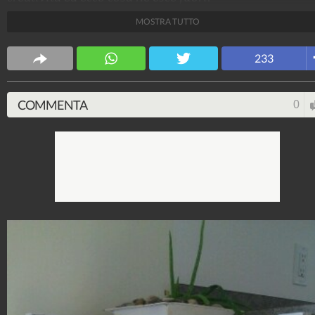
MOSTRA TUTTO
TuttoTutorial
109.231.783
-
2.141 video
-
2.748 foto
233
COMMENTA
0