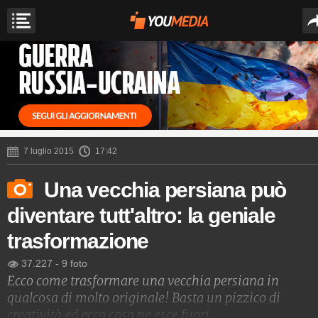
7 luglio 2015
17:42
Una vecchia persiana può
diventare tutt'altro: la geniale
trasformazione
37.227
-
9 foto
Ecco come trasformare una vecchia persiana in
qualcosa di molto originale! Basta un pizzico di
creatività ed ecco cosa ne esce fuori.