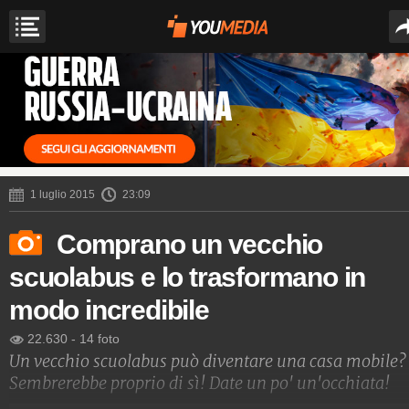
1 luglio 2015
23:09
Comprano un vecchio
scuolabus e lo trasformano in
modo incredibile
22.630
-
14 foto
Un vecchio scuolabus può diventare una casa mobile?
Sembrerebbe proprio di sì! Date un po' un'occhiata!