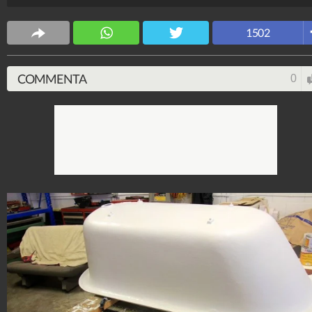
ArteFantasia
1502
4.006.567
-
54 video
-
347 foto
COMMENTA
0