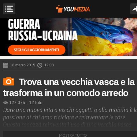
18 marzo 2015
12:08
Trova una vecchia vasca e la
trasforma in un comodo arredo
127.375
-
12 foto
Dare una nuova vita a vecchi oggetti o alla mobilia è l
passione di chi ama riciclare e reinventare le cose.
Questa ragazza reinventa l'uso di una vecchia vasca
trasformandola in un divano. Ecco come ci è riuscita.
MOSTRA TUTTO