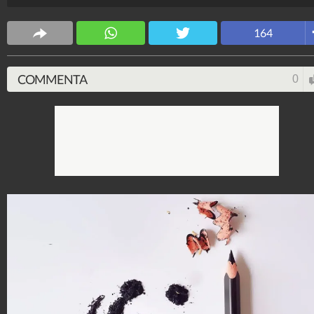
l'immagine su un foglio, per poi disporre
minuziosamente i trucioli. Il risultato è straordinario!
164
ArteFantasia
4.006.600
-
54 video
-
347 foto
COMMENTA
0