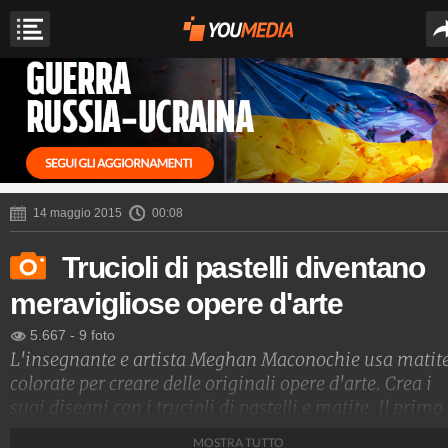
14 maggio 2015
00:08
Trucioli di pastelli diventano
meravigliose opere d'arte
5.667
-
9 foto
L'insegnante e artista Meghan Maconochie usa matit
colorate per creare delle originali opere d'arte. Crea i
suoi disegni con i trucioli di pastelli e matite. Il primo
passo della sua tecnica consiste nel disegnare
MOSTRA TUTTO