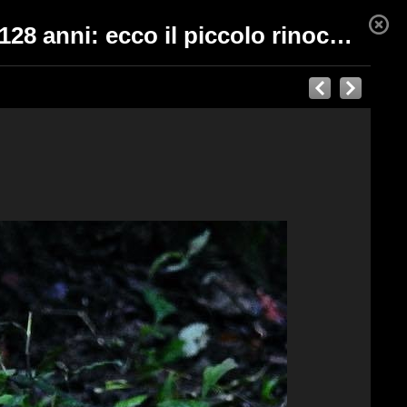
È il secondo della sua specie ad essere nato nell’arco di 128 anni: ecco il piccolo rinoceronte