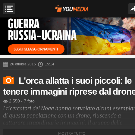
26 ottobre 2015
15:14
L'orca allatta i suoi piccoli: le
tenere immagini riprese dal dron
2.550
-
7 foto
I ricercatori del Noaa hanno sorvolato alcuni esemplar
di questa popolazione con un drone, riuscendo a
catturare straordinarie immagini. Il gruppo delle
Southern resident è considerato a rischio di estinzion
MOSTRA TUTTO