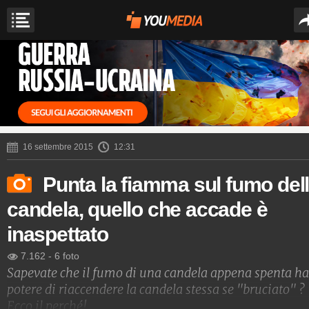
16 settembre 2015
12:31
Punta la fiamma sul fumo del
candela, quello che accade è
inaspettato
7.162
-
6 foto
Sapevate che il fumo di una candela appena spenta ha 
potere di riaccendere la candela stessa se "bruciato" ?
Ecco il perché!