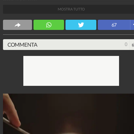
MOSTRA TUTTO
Fonte Immagini:
https://www.youtube.com/channel/UC7o4eKNwJjw
67
WebMix
137.181.625
-
1.034 video
-
11.228 foto
COMMENTA
0