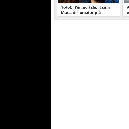
Yotobi l'immortale, Karim
A
Musa è il creator più
c
longevo in Italia: il suo
s
volto sui social da 20 anni
t
Aperto nel 2006, il canale di
A
Karim Musa, in arte Yotobi, è uno
y
dei più duraturi di tutta YouTube
s
Italia. Tra i pionieri della
u
professione di creator, Yotobi
r
continua ancora oggi ad essere un
l
punto di riferimento per la sua
d
fedele pur senza cedere alle
s
lusinghe del mainstream.
l