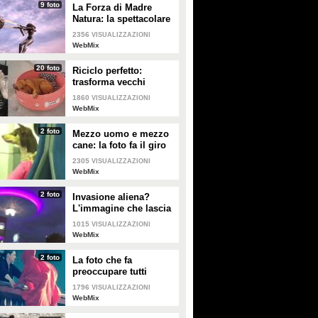
9 foto
La Forza di Madre
Natura: la spettacolare
struttura di Lorenzo
2356
VISUALIZZAZIONI
Quinn
WebMix
20 foto
Riciclo perfetto:
trasforma vecchi
pneumatici in cuccette
1860
VISUALIZZAZIONI
per cani
WebMix
2 foto
Mezzo uomo e mezzo
cane: la foto fa il giro
del web
2305
VISUALIZZAZIONI
WebMix
2 foto
Invasione aliena?
L'immagine che lascia
a bocca aperta
1015
VISUALIZZAZIONI
WebMix
2 foto
La foto che fa
preoccupare tutti
1796
VISUALIZZAZIONI
WebMix