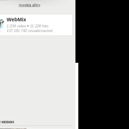
1r0QQ
mostra altro
WebMix
•
1.034 video
11.228 foto
137.181.742 visualizzazioni
I
WEBMIX