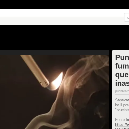
Pun
fum
que
ina
pubblicato
Sapevat
ha il po
"bruciat
Fonte I
https:/