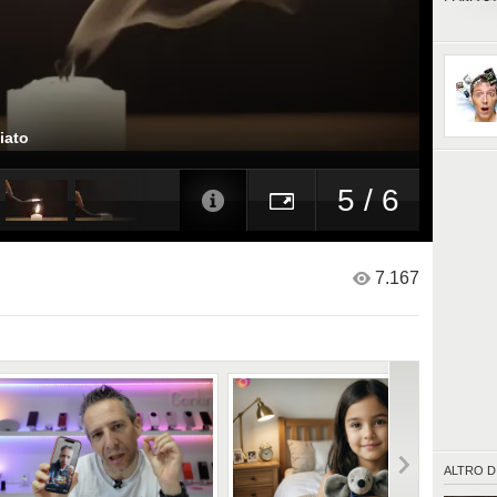
LDgtZ8
iato
5 / 6
7.167
ALTRO D