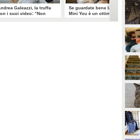
ndrea Galeazzi, la truffa
Se guardate bene la foto
on i suoi video: “Non
Mini You è un ottimo modo
ono io quello. Mi hanno
per regalare i dati
rasformato in deepfake”
all’intelligenza artificiale
ndrea Galeazzi è uno degli
Il nuovo trend su Instagram, Mini
outuber più importanti nel
You, in cui si pubblica una foto da
ettore delle recensioni. Negli
bambini e una attuale, è una vera
ltimi giorni un suo video è stato
e propria miniera d'oro per
ubato, processato con
l'intelligenza artificiale
'intelligenza artificiale ed è
generativa. Si stimano 40 milioni
iventato un deepfake che
di immagini condivise, che in
ponsorizza un'applicazione
questo momento potrebbero
egata al gioco d'azzardo.
essere "preda" di voraci algoritmi
per software di riconoscimento
facciale e altre app.