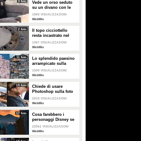
3 foto
Vede un orso seduto
su un divano con le
zampe incrociate:
1960
VISUALIZZAZIONI
ferma l'auto per fare
WebMix
delle foto
2 foto
Il topo cicciottello
resta incastrato nel
tombino: i vigili del
1367
VISUALIZZAZIONI
fuoco lo salvano
WebMix
11 foto
Lo splendido paesino
arrampicato sulla
collina: il panorama
1509
VISUALIZZAZIONI
sembra un presepe
WebMix
19 foto
Chiede di usare
Photoshop sulla foto
del marito: i risultati
2915
VISUALIZZAZIONI
sono esilaranti
WebMix
17 foto
Cosa farebbero i
personaggi Disney se
visitassero Napoli
22561
VISUALIZZAZIONI
WebMix