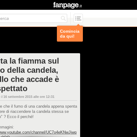
Comincia
da qui!
ta la fiamma sul
o della candela,
llo che accade è
spettato
 il
16 settembre 2015 alle ore 12:31
e che il fumo di una candela appena spenta
tere di riaccendere la candela stessa se
o" ? Ecco il perché!
mmagini:
/www.youtube.com/channel/UC7o4eKNwJjwq