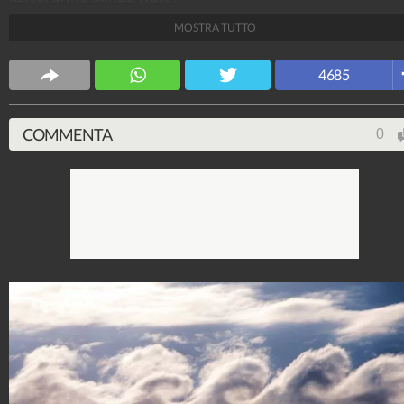
MOSTRA TUTTO
Scienze Fanpage
45.092.190
-
1.120 video
-
1.724 foto
4685
COMMENTA
0