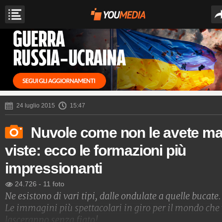
24 luglio 2015
15:47
Nuvole come non le avete ma
viste: ecco le formazioni più
impressionanti
24.726
-
11 foto
Ne esistono di vari tipi, dalle ondulate a quelle bucate.
Le immagini più spettacolari in giro per il mondo che 
lasceranno senza fiato!