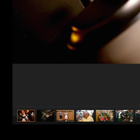
caricato da
Travel Fanpage