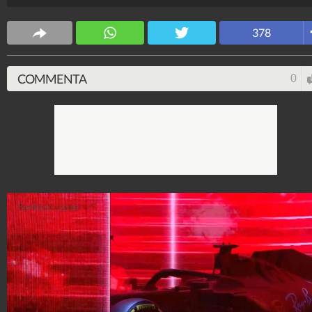
nuova stagione.
F1viral
378
10.835.264
-
98 video
-
3.042 foto
COMMENTA
0