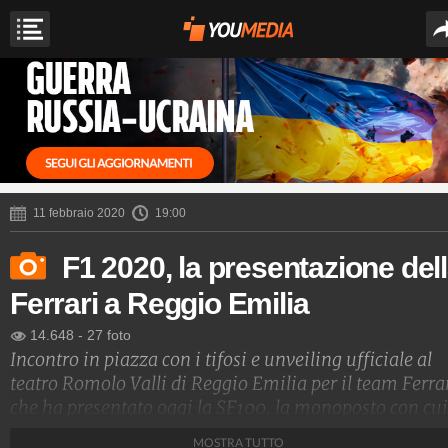
11 febbraio 2020
19:00
F1 2020, la presentazione del
Ferrari a Reggio Emilia
14.648
-
27 foto
Incontro in piazza con i tifosi e unveiling ufficiale al
teatro Romolo Valli di Reggio Emilia per il team Ferra
che ha presentato oggi la SF100. la monoposto con cui
Sebastian Vettel e Charles Leclerc affronteranno la
MOSTRA TUTTO