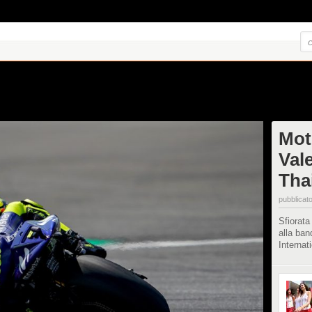
Mot
Val
Tha
pubblicato
Sfiorata
alla ban
Internat