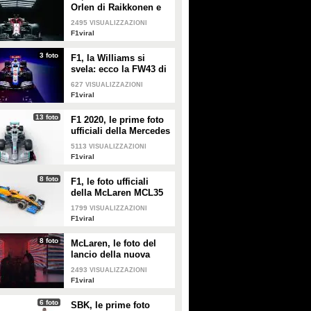
Orlen di Raikkonen e
Giovinazzi
2495
VISUALIZZAZIONI
F1viral
3 foto
F1, la Williams si
svela: ecco la FW43 di
Russel e Latifi
627
VISUALIZZAZIONI
F1viral
13 foto
F1 2020, le prime foto
ufficiali della Mercedes
W11
5113
VISUALIZZAZIONI
F1viral
8 foto
F1, le foto ufficiali
della McLaren MCL35
1799
VISUALIZZAZIONI
F1viral
8 foto
McLaren, le foto del
lancio della nuova
MCL35
2493
VISUALIZZAZIONI
F1viral
6 foto
SBK, le prime foto