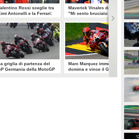
alentino Rossi sceglie tra
Maverick Vinales deluso:
imi Antonelli e la Ferrari:
"Mi sento bruciato da
ompe il tabù sulla sfida F1
questo mondo. Non credo
he divide l'Italia
che continuerò in MotoGP"
alentino Rossi non ha dubbi
Maverick Vinales annuncia a
ella sfida tutta italiana per il
sorpresa di voler chiudere la sua
ondiale di Formula 1: tra Kimi
esperienza in MotoGP: "Mi sento
ntonelli e la Ferrari, il Dottore
bruciato da questo mondo, non
ceglie il pilota della Mercedes e
credo che possa continuare".
piega perché.
a griglia di partenza del
Marc Marquez immenso,
P Germania della MotoGP
domina e vince il Gp di
026: Marc Marquez vince
MotoGP in Germania:
a gara Sprint
Ogura secondo, cade Di
Giannantonio
 risultati delle qualifiche del GP
Marc Marquez vince il Gp di
ella Germania di MotoGP al
MotoGP in Germania davanti a
achsenring. X ha vinto la gara
Ogura e Raul Fernandez. Cadono
print
Alex Marquez e Di Giannantonio.
Bagnaia chiude sesto.