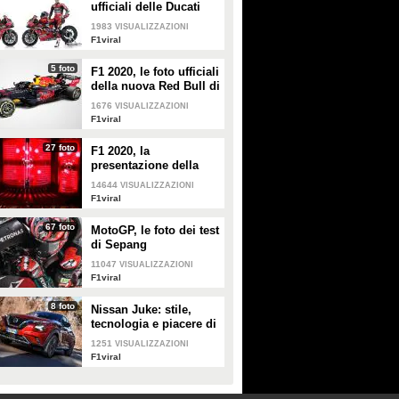
ufficiali delle Ducati
Panigale di Redding e
1983
VISUALIZZAZIONI
Davies
F1viral
5 foto
F1 2020, le foto ufficiali
della nuova Red Bull di
Verstappen e Albon
1676
VISUALIZZAZIONI
F1viral
27 foto
F1 2020, la
presentazione della
Ferrari a Reggio Emilia
14644
VISUALIZZAZIONI
F1viral
67 foto
MotoGP, le foto dei test
di Sepang
11047
VISUALIZZAZIONI
F1viral
8 foto
Nissan Juke: stile,
tecnologia e piacere di
guida
1251
VISUALIZZAZIONI
F1viral