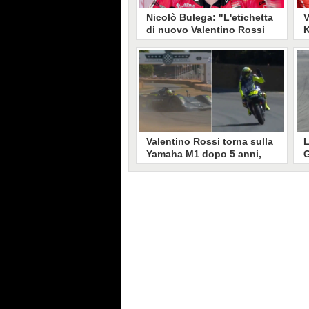
Nicolò Bulega: "L'etichetta
V
di nuovo Valentino Rossi
K
era pesante. La MotoGP
r
con lui sarebbe una
c
rivincita"
Nicolò Bulega è nel momento più
V
bello della sua carriera, dopo aver
n
perso tutto adesso ha la
M
possibilità di tornare in MotoGP
A
di nuovo con Valentino Rossi.
s
s
Valentino Rossi torna sulla
L
Yamaha M1 dopo 5 anni,
G
poi il testacoda con la
2
BMW: "Anche il GOAT
l
sbaglia"
Valentino Rossi ha raccontato sui
I
social il suo weekend al Festival of
d
Speed di Goodwood: dal ritorno
S
sulla Yamaha M1, quasi cinque
S
anni dopo il ritiro dalla MotoGP,
al testacoda con la storica BMW
V12 LMR, rilanciato con una
buona dose di autoironia.