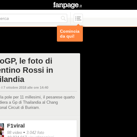
Comincia
da qui!
oGP, le foto di
entino Rossi in
ilandia
 il
7 ottobre 2018 alle ore 14:40
 la pole per 11 millesimi, il pesarese quarto
diera a Gp di Thailandia al Chang
ional Circuit di Buriram.
F1viral
•
98 video
3.042 foto