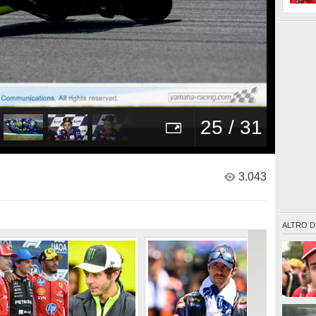
25 / 31
3.043
ALTRO D