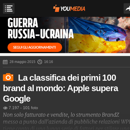
28 maggio 2015
16:16
La classifica dei primi 100
brand al mondo: Apple supera
Google
7.197
-
101 foto
Non solo fatturato e vendite, lo strumento BrandZ
messo a punto dall'azienda di pubbliche relazioni WP
tiene conto di una lunga serie di fattori per stilare una