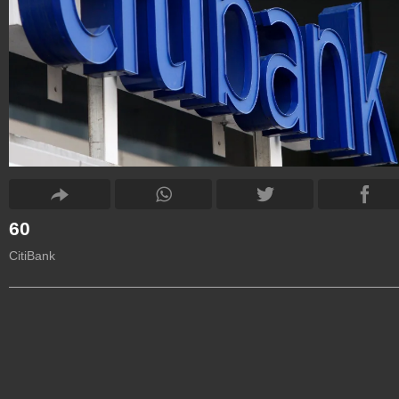
60
CitiBank