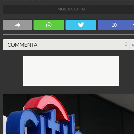
lista dei brand più importanti al mondo. Giunta alla
MOSTRA TUTTO
decima edizione, la classifica posiziona al primo post
Apple, seguita da Google e Microsoft.
10
Tecnologia Fanpage
250.020.925
-
3.448 video
-
3.077 foto
COMMENTA
0