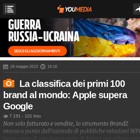
28 maggio 2015
16:16
La classifica dei primi 100
brand al mondo: Apple supera
Google
7.191
-
101 foto
Non solo fatturato e vendite, lo strumento BrandZ
messo a punto dall'azienda di pubbliche relazioni WP
tiene conto di una lunga serie di fattori per stilare una