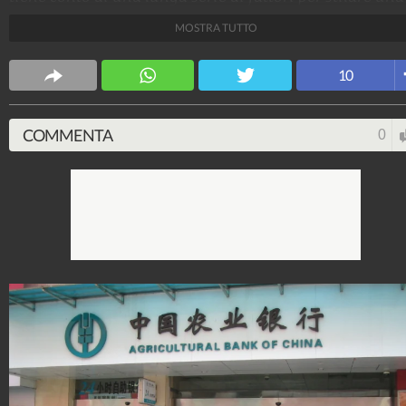
lista dei brand più importanti al mondo. Giunta alla
MOSTRA TUTTO
decima edizione, la classifica posiziona al primo post
Apple, seguita da Google e Microsoft.
10
Tecnologia Fanpage
250.020.313
-
3.448 video
-
3.077 foto
COMMENTA
0