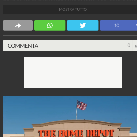
lista dei brand più importanti al mondo. Giunta alla
MOSTRA TUTTO
decima edizione, la classifica posiziona al primo post
Apple, seguita da Google e Microsoft.
10
Tecnologia Fanpage
250.022.197
-
3.448 video
-
3.077 foto
COMMENTA
0