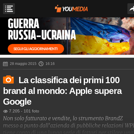
28 maggio 2015
16:16
La classifica dei primi 100
brand al mondo: Apple supera
Google
7.205
-
101 foto
Non solo fatturato e vendite, lo strumento BrandZ
messo a punto dall'azienda di pubbliche relazioni WP
tiene conto di una lunga serie di fattori per stilare una