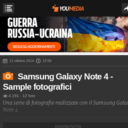
21 ottobre 2014
15:58
Samsung Galaxy Note 4 -
Sample fotografici
4.191
-
12 foto
Una serie di fotografie realizzate con il Samsung Gala
Note 4
Tecnologia Fanpage
MOSTRA TUTTO
250.021.963
-
3.448 video
-
3.077 foto