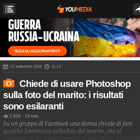
22 settembre 2020
11:13
Chiede di usare Photoshop
sulla foto del marito: i risultati
sono esilaranti
2.918
-
19 foto
Su un gruppo di Facebook una donna chiede di fare
qualche fotoritocco sulla foto del marito, che al
momento dello scatto dormiva in macchina. I risultati