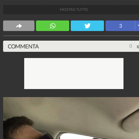
sono tanti e alcuni divertentissimi.
MOSTRA TUTTO
WebMix
3
137.182.503
-
1.034 video
-
11.228 foto
COMMENTA
0