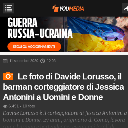
11 settembre 2020
12:03
Le foto di Davide Lorusso, il
barman corteggiatore di Jessica
Antonini a Uomini e Donne
6.491
-
10 foto
Davide Lorusso è il corteggiatore di Jessica Antonini a
Uomini e Donne. 27 anni, originario di Como, lavora
come barman e bartender per eventi nei locali di