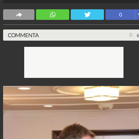
Gennaro M. Duello
11.816.112
-
39 video
-
-351 foto
0
COMMENTA
0