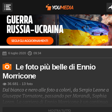
6 luglio 2020
09:34
Le foto più belle di Ennio
Morricone
36.681
-
13 foto
Dal bianco e nero alle foto a colori, da Sergio Leone a
Giuseppe Tornatore, passando per Morandi, Sophia
Loren. La carriera di Ennio Morricone è un continuo
proliferare di foto splendide.
MOSTRA TUTTO