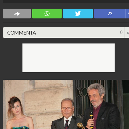
Spettacolo Fanpage
23
4.053.355.279
-
9.454 video
-
76.076 foto
COMMENTA
0