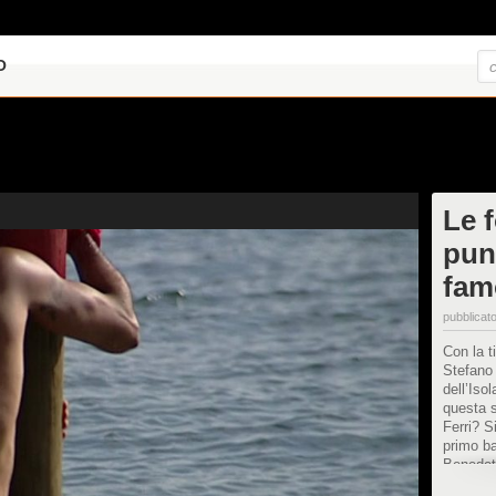
O
Le 
punt
fam
pubblicato
Con la t
Stefano
dell’Iso
questa s
Ferri? S
primo b
Benedett
sbarcar