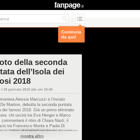
Comincia
da qui!
foto della seconda
ata dell’Isola dei
osi 2018
 il
29 gennaio 2018 alle ore 19:49
imoniera Alessia Marcuzzi e l’inviato
 De Martino, debutta la seconda puntata
la dei famosi 2018. Già un primo eliminato
era: chi uscirà tra Eva Henger e Marco
i commenterà il ritiro di Chiara Nasti, il
acio tra Francesco Monte e Paola Di
o e, infine, due nuovi naufraghi dovrebbero
mostra altro
e in Honduras.