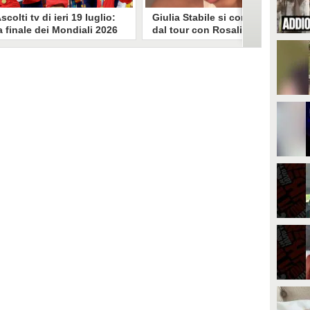
scolti tv di ieri 19 luglio:
Giulia Stabile si confessa
a finale dei Mondiali 2026
dal tour con Rosalia: "Non
pagna-Argentina
sono stata bene, costretta
travince (67.9%)
a stare chiusa in camera"
li ascolti tv di domenica 19
In giro per il mondo nel corpo di
uglio. Su Rai1 è stata trasmessa la
ballo di Rosalia, Giulia Stabile si è
artita conclusiva dei Mondiali di
lasciata andare a una confessione
alcio 2026, che ha visto trionfare
social dopo aver trascorso alcuni
a Spagna. Su Canale 5 è andato in
giorni chiusa nella sua stanza
nda un nuovo episodio di
d'hotel a causa di un malessere:
acconto di una notte. Nessuna
"La luce non arriva solo dagli
fida nell'access prime, è andata
altri. A volte è già dentro di noi".
n onda solo La Ruota della
ortuna.