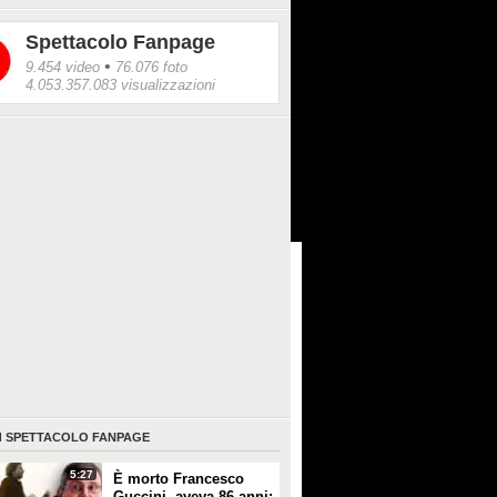
 Frezza la Fata/Ipa
Spettacolo Fanpage
•
9.454 video
76.076 foto
4.053.357.083 visualizzazioni
I
SPETTACOLO FANPAGE
5:27
È morto Francesco
Guccini, aveva 86 anni: