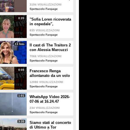
a Milano
3194
VISUALIZZAZIONI
Spettacolo Fanpage
0:20
"Sofia Loren ricoverata
in ospedale",
Alessandra Mussolini
835
VISUALIZZAZIONI
smentisce: "È serena e
Spettacolo Fanpage
forte"
13 foto
Il cast di The Traitors 2
con Alessia Marcuzzi
7066
VISUALIZZAZIONI
Spettacolo Fanpage
0:05
Francesco Renga
allontanato da un volo
Ryanair dopo una
12080
VISUALIZZAZIONI
discussione con gli
Spettacolo Fanpage
steward
1:01
WhatsApp Video 2026-
07-06 at 16.24.47
234
VISUALIZZAZIONI
Spettacolo Fanpage
3:35
Siamo stati al concerto
di Ultimo a Tor