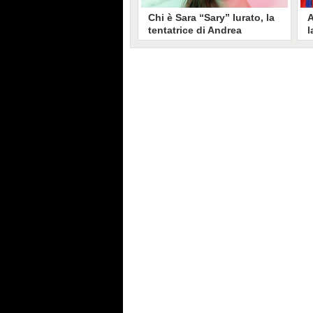
Chi è Sara “Sary” Iurato, la
A
tentatrice di Andrea
l
Petraroli a Temptation
S
Island 2026
s
Sara Iurato, soprannominata
G
“Sary”, è la tentatrice che ha fatto
l
vacillare Andrea Petraroli,
p
fidanzato di Iris De Lorenzis, a
C
Temptation Island 2026. Siciliana,
l
ha 24 anni e ha provato a mettere
o
in crisi il rapporto già precario tra
R
i due protagonisti del docu-reality
s
condotto da Filippo Bisciglia.
i
F