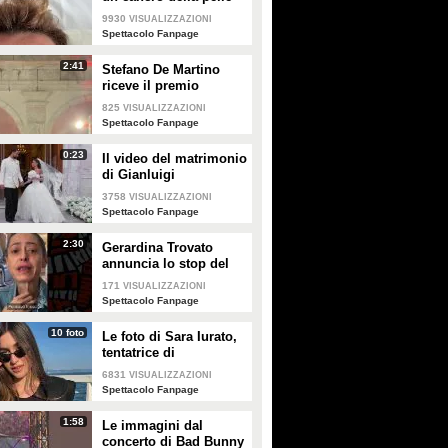
e apre al dibattito sulle
9930
VISUALIZZAZIONI
creme solari
Spettacolo Fanpage
2:41
Stefano De Martino
riceve il premio
intitolato al padre
825
VISUALIZZAZIONI
Enrico
Spettacolo Fanpage
0:23
Il video del matrimonio
di Gianluigi
Donnarumma e Alessia
3758
VISUALIZZAZIONI
Elefante
Spettacolo Fanpage
2:30
Gerardina Trovato
annuncia lo stop del
tour per problemi di
171
VISUALIZZAZIONI
salute
Spettacolo Fanpage
10 foto
Le foto di Sara Iurato,
tentatrice di
Temptation Island 2026
6831
VISUALIZZAZIONI
Spettacolo Fanpage
1:58
Le immagini dal
concerto di Bad Bunny