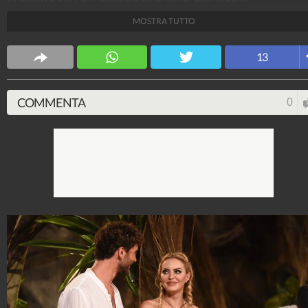
MOSTRA TUTTO
Credits: Frezza la Fata/Ipa
Spettacolo Fanpage
13
4.053.411.288
-
9.455 video
-
76.076 foto
COMMENTA
0