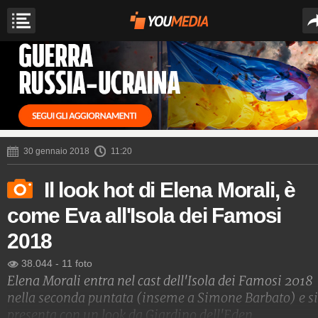
30 gennaio 2018
11:20
Il look hot di Elena Morali, è
come Eva all'Isola dei Famosi
2018
38.044
-
11 foto
Elena Morali entra nel cast dell'Isola dei Famosi 2018
nella seconda puntata (inseme a Simone Barbato) e si
presenta con un look da Giardino dell'Eden.