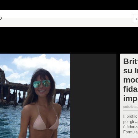
O
Bri
su 
mod
fida
impa
pubblicato
Il profi
per gli 
è fidanz
Formula