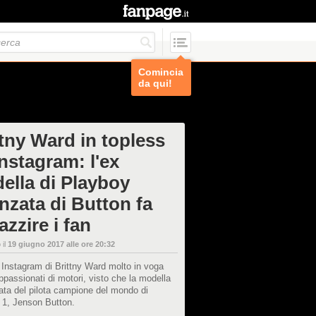
Comincia
da qui!
ttny Ward in topless
Instagram: l'ex
ella di Playboy
nzata di Button fa
zzire i fan
 il
19 giugno 2017 alle ore 20:32
lo Instagram di Brittny Ward molto in voga
appassionati di motori, visto che la modella
ata del pilota campione del mondo di
 1, Jenson Button.