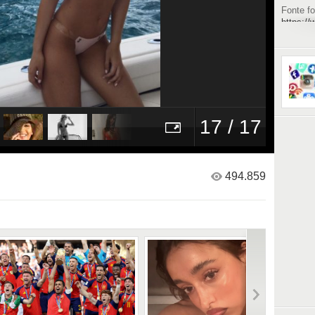
Fonte fo
https://
17 / 17
494.859