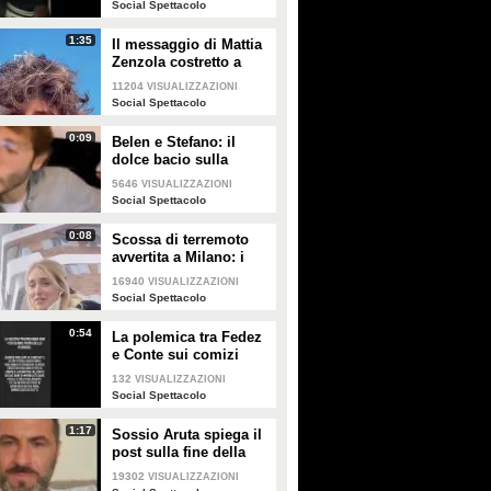
Social Spettacolo
1:35
Il messaggio di Mattia
Zenzola costretto a
lasciare Amici dopo
11204
VISUALIZZAZIONI
l'infortunio
Social Spettacolo
0:09
Belen e Stefano: il
dolce bacio sulla
fronte
5646
VISUALIZZAZIONI
Social Spettacolo
0:08
Scossa di terremoto
avvertita a Milano: i
Ferragnez scendono in
16940
VISUALIZZAZIONI
strada spaventati
Social Spettacolo
0:54
La polemica tra Fedez
e Conte sui comizi
elettorali senza regole
132
VISUALIZZAZIONI
e i concerti senza
Social Spettacolo
pubblico
1:17
Sossio Aruta spiega il
post sulla fine della
sua storia con Ursula
19302
VISUALIZZAZIONI
Bennardo