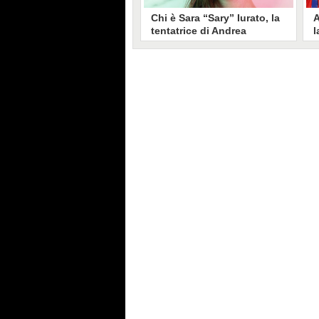
Chi è Sara “Sary” Iurato, la
A
tentatrice di Andrea
l
Petraroli a Temptation
S
Island 2026
s
Sara Iurato, soprannominata
G
“Sary”, è la tentatrice che ha fatto
l
vacillare Andrea Petraroli,
p
fidanzato di Iris De Lorenzis, a
C
Temptation Island 2026. Siciliana,
l
ha 24 anni e ha provato a mettere
o
in crisi il rapporto già precario tra
R
i due protagonisti del docu-reality
s
condotto da Filippo Bisciglia.
i
F