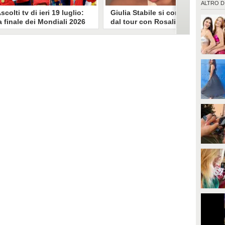
ALTRO D
scolti tv di ieri 19 luglio:
Giulia Stabile si confessa
a finale dei Mondiali 2026
dal tour con Rosalia: "Non
pagna-Argentina
sono stata bene, costretta
travince (67.9%)
a stare chiusa in camera"
li ascolti tv di domenica 19
In giro per il mondo nel corpo di
uglio. Su Rai1 è stata trasmessa la
ballo di Rosalia, Giulia Stabile si è
artita conclusiva dei Mondiali di
lasciata andare a una confessione
alcio 2026, che ha visto trionfare
social dopo aver trascorso alcuni
a Spagna. Su Canale 5 è andato in
giorni chiusa nella sua stanza
nda un nuovo episodio di
d'hotel a causa di un malessere:
acconto di una notte. Nessuna
"La luce non arriva solo dagli
fida nell'access prime, è andata
altri. A volte è già dentro di noi".
n onda solo La Ruota della
ortuna.