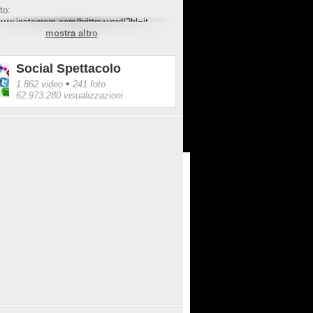
to:
www.instagram.com/brittnyward/?hl=it
mostra altro
Social Spettacolo
•
1.862 video
241 foto
62.973.280 visualizzazioni