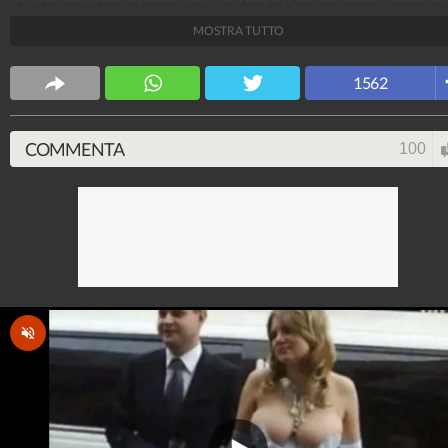
sul blog Imgur.com e mostrano sia nozze realmente
MOSTRA TUTTO
avvenute, ma in alcuni casi potrebbe trattarsi di mode
che vestono gli improbabili abiti.
1562
WebMix
137.182.578
-
1.034 video
-
11.228 foto
COMMENTA
100