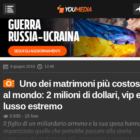
9 giugno 2016
13:46
Uno dei matrimoni più costos
al mondo: 2 milioni di dollari, vip 
lusso estremo
3.830
-
15 foto
Il figlio di un miliardario armeno e la sua sposa hann
organizzato quello che potrebbe passare alla storia
come uno dei matrimoni più stravaganti e costosi ma