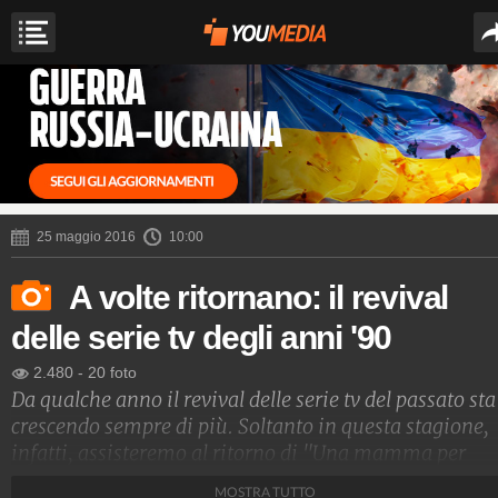
25 maggio 2016
10:00
A volte ritornano: il revival
delle serie tv degli anni '90
2.480
-
20 foto
Da qualche anno il revival delle serie tv del passato sta
crescendo sempre di più. Soltanto in questa stagione,
infatti, assisteremo al ritorno di "Una mamma per
amica", "Prison Break", "Xena" e all'adattamento sul
MOSTRA TUTTO