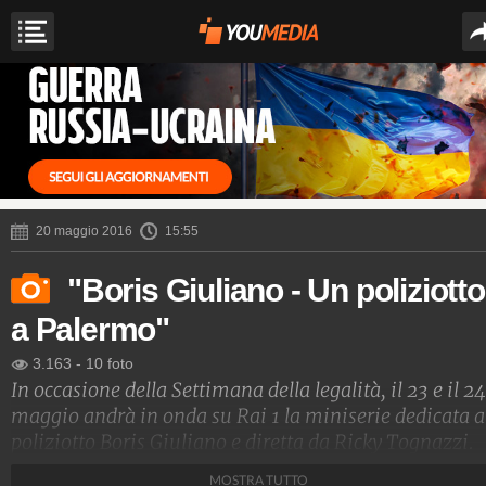
20 maggio 2016
15:55
"Boris Giuliano - Un poliziotto
a Palermo"
3.163
-
10 foto
In occasione della Settimana della legalità, il 23 e il 24
maggio andrà in onda su Rai 1 la miniserie dedicata a
poliziotto Boris Giuliano e diretta da Ricky Tognazzi.
Ucciso dalla mafia, il commissario sarà interpretato d
MOSTRA TUTTO