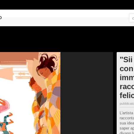
O
"Sii
con 
imm
rac
feli
pubblicato
L'artist
racconta
sua idea
saper ap
divano l