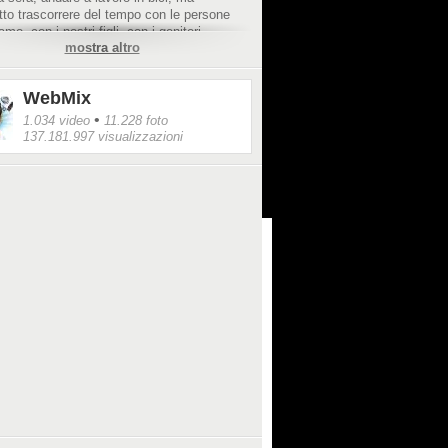
tto trascorrere del tempo con le persone
mo, con i nostri figli, con i genitori.
mostra altro
re davvero felici bisogna volersi bene e
prendere il proprio tempo, senza mai
e le gioie della quotidianità.
WebMix
mmagini:
•
1.034 video
11.228 foto
ww.huffingtonpost.it/2016/04/05/pascal-
137.181.997 visualizzazioni
-disegni-paternita_n_9615566.html?ref=fbpr