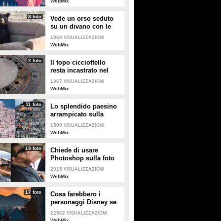
WebMix
3 foto
Vede un orso seduto
su un divano con le
zampe incrociate:
1960
VISUALIZZAZIONI
ferma l'auto per fare
WebMix
delle foto
2 foto
Il topo cicciottello
resta incastrato nel
tombino: i vigili del
1367
VISUALIZZAZIONI
fuoco lo salvano
WebMix
11 foto
Lo splendido paesino
arrampicato sulla
collina: il panorama
1509
VISUALIZZAZIONI
sembra un presepe
WebMix
19 foto
Chiede di usare
Photoshop sulla foto
del marito: i risultati
2915
VISUALIZZAZIONI
sono esilaranti
WebMix
17 foto
Cosa farebbero i
personaggi Disney se
visitassero Napoli
22562
VISUALIZZAZIONI
WebMix