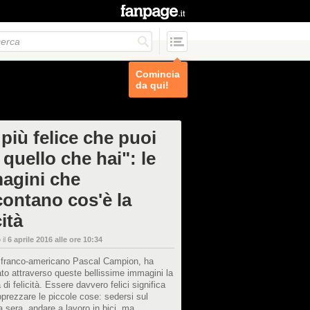
Comincia
da qui!
 più felice che puoi
quello che hai": le
agini che
contano cos'è la
cità
 il
6 aprile 2016 alle ore 10:34
a franco-americano Pascal Campion, ha
to attraverso queste bellissime immagini la
 di felicità. Essere davvero felici significa
prezzare le piccole cose: sedersi sul
a sera, andare a lavoro in bici, ma