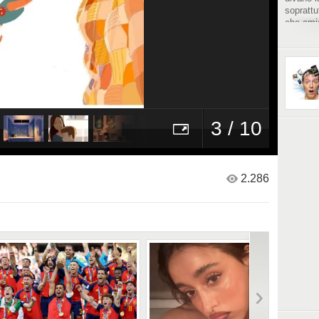
soprattu
che amia
Per esse
sapersi 
trascurar
Fonte I
http://w
campion
3 / 10
2.286