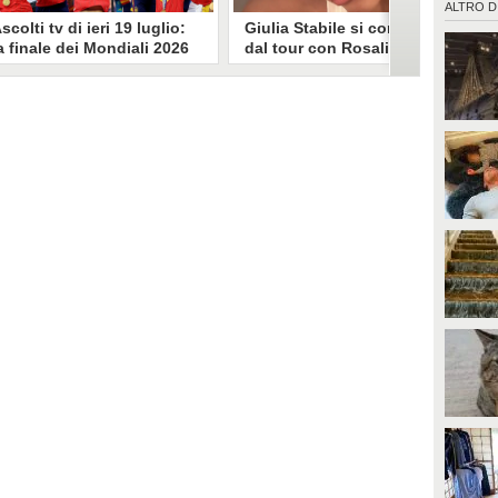
ALTRO D
scolti tv di ieri 19 luglio:
Giulia Stabile si confessa
a finale dei Mondiali 2026
dal tour con Rosalia: "Non
pagna-Argentina
sono stata bene, costretta
travince (67.9%)
a stare chiusa in camera"
li ascolti tv di domenica 19
In giro per il mondo nel corpo di
uglio. Su Rai1 è stata trasmessa la
ballo di Rosalia, Giulia Stabile si è
artita conclusiva dei Mondiali di
lasciata andare a una confessione
alcio 2026, che ha visto trionfare
social dopo aver trascorso alcuni
a Spagna. Su Canale 5 è andato in
giorni chiusa nella sua stanza
nda un nuovo episodio di
d'hotel a causa di un malessere:
acconto di una notte. Nessuna
"La luce non arriva solo dagli
fida nell'access prime, è andata
altri. A volte è già dentro di noi".
n onda solo La Ruota della
ortuna.