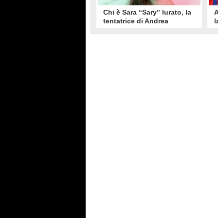
Chi è Sara “Sary” Iurato, la
A
tentatrice di Andrea
l
Petraroli a Temptation
S
Island 2026
s
Sara Iurato, soprannominata
G
“Sary”, è la tentatrice che ha fatto
l
vacillare Andrea Petraroli,
p
fidanzato di Iris De Lorenzis, a
C
Temptation Island 2026. Siciliana,
l
ha 24 anni e ha provato a mettere
o
in crisi il rapporto già precario tra
R
i due protagonisti del docu-reality
s
condotto da Filippo Bisciglia.
i
F