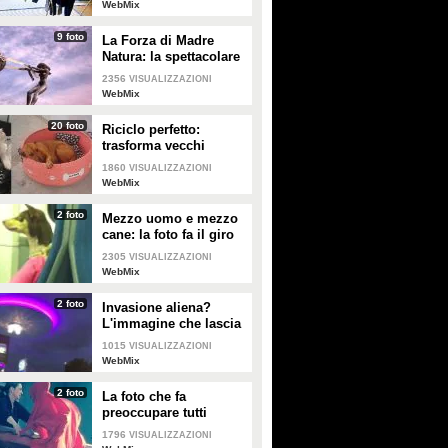
WebMix
9 foto
La Forza di Madre
Natura: la spettacolare
struttura di Lorenzo
2356
VISUALIZZAZIONI
Quinn
WebMix
20 foto
Riciclo perfetto:
trasforma vecchi
pneumatici in cuccette
1860
VISUALIZZAZIONI
per cani
WebMix
2 foto
Mezzo uomo e mezzo
cane: la foto fa il giro
del web
2305
VISUALIZZAZIONI
WebMix
2 foto
Invasione aliena?
L'immagine che lascia
a bocca aperta
1015
VISUALIZZAZIONI
WebMix
2 foto
La foto che fa
preoccupare tutti
1796
VISUALIZZAZIONI