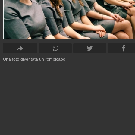
Una foto diventata un rompicapo.