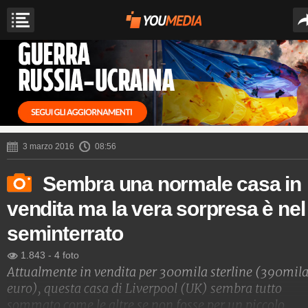
3 marzo 2016
08:56
Sembra una normale casa in
vendita ma la vera sorpresa è nel
seminterrato
1.843
-
4 foto
Attualmente in vendita per 300mila sterline (390mil
euro), questa casa di Liverpool (UK) sembra tutto
sommato come le altre se non fosse per un piccolo