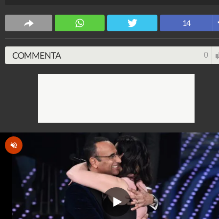
Spettacolo Fanpage
14
4.053.389.971
-
9.455 video
-
76.076 foto
COMMENTA
0