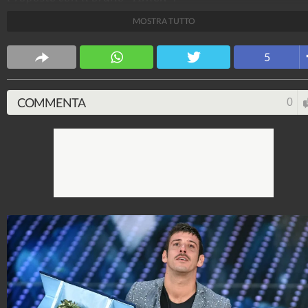
MOSTRA TUTTO
Spettacolo Fanpage
4.053.327.404
-
9.453 video
-
76.076 foto
5
COMMENTA
0