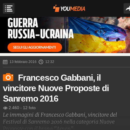
13 febbraio 2016
12:32
Francesco Gabbani, il
vincitore Nuove Proposte di
Sanremo 2016
2.460
-
12 foto
Le immagini di Francesco Gabbani, vincitore del
Festival di Sanremo 2016 nella categoria Nuove
Proposte con il brano "Amen".