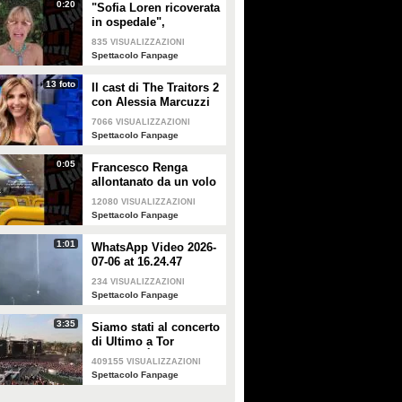
0:20
"Sofia Loren ricoverata
in ospedale",
Alessandra Mussolini
835
VISUALIZZAZIONI
smentisce: "È serena e
Spettacolo Fanpage
forte"
13 foto
Il cast di The Traitors 2
con Alessia Marcuzzi
7066
VISUALIZZAZIONI
Spettacolo Fanpage
0:05
Francesco Renga
allontanato da un volo
Ryanair dopo una
12080
VISUALIZZAZIONI
discussione con gli
Spettacolo Fanpage
steward
1:01
WhatsApp Video 2026-
07-06 at 16.24.47
234
VISUALIZZAZIONI
Spettacolo Fanpage
3:35
Siamo stati al concerto
di Ultimo a Tor
Vergata: "È il giorno
409155
VISUALIZZAZIONI
che aspettavo, questa è
Spettacolo Fanpage
la favola"