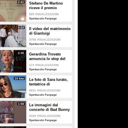
2:41
Stefano De Martino
riceve il premio
intitolato al padre
825
VISUALIZZAZIONI
Enrico
Spettacolo Fanpage
0:23
Il video del matrimonio
di Gianluigi
Donnarumma e Alessia
3758
VISUALIZZAZIONI
Elefante
Spettacolo Fanpage
2:30
Gerardina Trovato
annuncia lo stop del
tour per problemi di
171
VISUALIZZAZIONI
salute
Spettacolo Fanpage
10 foto
Le foto di Sara Iurato,
tentatrice di
Temptation Island 2026
6831
VISUALIZZAZIONI
Spettacolo Fanpage
1:58
Le immagini dal
concerto di Bad Bunny
a Milano
3194
VISUALIZZAZIONI
Spettacolo Fanpage