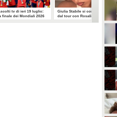
scolti tv di ieri 19 luglio:
Giulia Stabile si confessa
a finale dei Mondiali 2026
dal tour con Rosalia: "Non
pagna-Argentina
sono stata bene, costretta
travince (67.9%)
a stare chiusa in camera"
li ascolti tv di domenica 19
In giro per il mondo nel corpo di
uglio. Su Rai1 è stata trasmessa la
ballo di Rosalia, Giulia Stabile si è
artita conclusiva dei Mondiali di
lasciata andare a una confessione
alcio 2026, che ha visto trionfare
social dopo aver trascorso alcuni
a Spagna. Su Canale 5 è andato in
giorni chiusa nella sua stanza
nda un nuovo episodio di
d'hotel a causa di un malessere:
acconto di una notte. Nessuna
"La luce non arriva solo dagli
fida nell'access prime, è andata
altri. A volte è già dentro di noi".
n onda solo La Ruota della
ortuna.