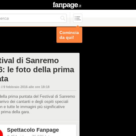
Comincia
da qui!
tival di Sanremo
: le foto della prima
ata
 il
9 febbraio 2016 alle ore 18:18
della prima puntata del Festival di Sanremo
arrivo dei cantanti e degli ospiti speciali
on e tutte le immagini più significative
 prima della gara.
Spettacolo Fanpage