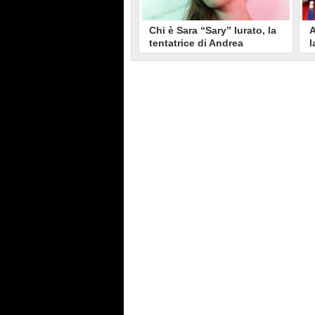
Chi è Sara “Sary” Iurato, la
A
tentatrice di Andrea
l
Petraroli a Temptation
S
Island 2026
s
Sara Iurato, soprannominata
G
“Sary”, è la tentatrice che ha fatto
l
vacillare Andrea Petraroli,
p
fidanzato di Iris De Lorenzis, a
C
Temptation Island 2026. Siciliana,
l
ha 24 anni e ha provato a mettere
o
in crisi il rapporto già precario tra
R
i due protagonisti del docu-reality
s
condotto da Filippo Bisciglia.
i
F