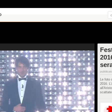
O
Fes
2016
ser
pubblicato
Le foto 
2016. L'
all'Arist
scattate