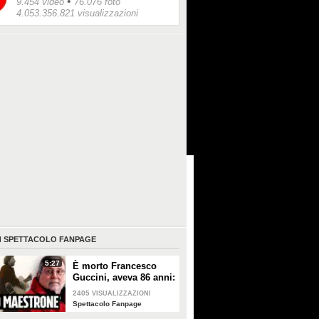
•
9.454 video
76.076 foto
4.053.356.821 visualizzazioni
I
SPETTACOLO FANPAGE
5:27
È morto Francesco
Guccini, aveva 86 anni:
è stato uno dei
2405
VISUALIZZAZIONI
cantautori più
Spettacolo Fanpage
importanti di sempre