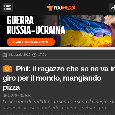
1 febbraio 2016
17:01
Phil: il ragazzo che se ne va i
giro per il mondo, mangiando
pizza
1.376
-
11 foto
Le passioni di Phil Duncan sono 2 e sono il viaggio e l
pizza: ha deciso di metterle insieme e nel suo giro
intorno al mondo, il ragazzo si è sempre assicurato di