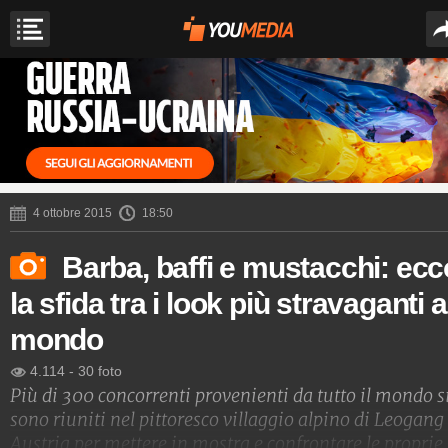
4 ottobre 2015
18:50
Barba, baffi e mustacchi: ecc
la sfida tra i look più stravaganti a
mondo
4.114
-
30 foto
Più di 300 concorrenti provenienti da tutto il mondo s
sono riuniti nel pittoresco villaggio alpino di Leogang
Austria per mettere in mostra e confrontare le proprie