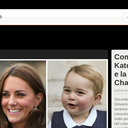
O
Com
Kate
e la
Cha
pubblicato
Secondo 
Universi
avranno
crescer
stato po
nel corso