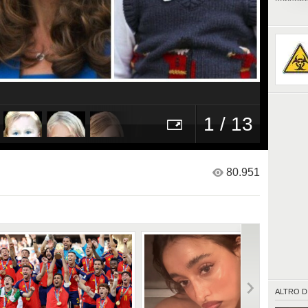
consorte
1 / 13
80.951
ALTRO D