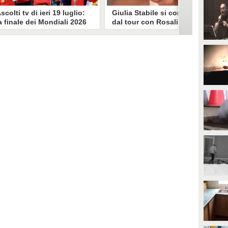
scolti tv di ieri 19 luglio:
Giulia Stabile si confessa
a finale dei Mondiali 2026
dal tour con Rosalia: "Non
pagna-Argentina
sono stata bene, costretta
travince (67.9%)
a stare chiusa in camera"
li ascolti tv di domenica 19
In giro per il mondo nel corpo di
uglio. Su Rai1 è stata trasmessa la
ballo di Rosalia, Giulia Stabile si è
artita conclusiva dei Mondiali di
lasciata andare a una confessione
alcio 2026, che ha visto trionfare
social dopo aver trascorso alcuni
a Spagna. Su Canale 5 è andato in
giorni chiusa nella sua stanza
nda un nuovo episodio di
d'hotel a causa di un malessere:
acconto di una notte. Nessuna
"La luce non arriva solo dagli
fida nell'access prime, è andata
altri. A volte è già dentro di noi".
n onda solo La Ruota della
ortuna.