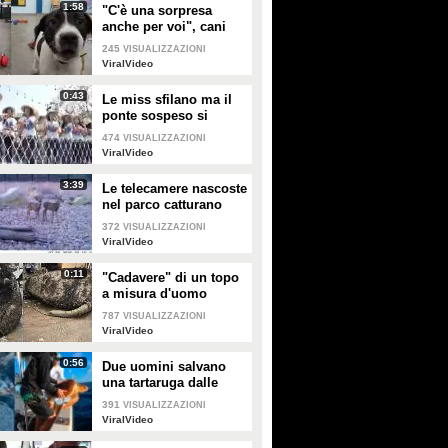
1:58
"C'è una sorpresa
anche per voi", cani
abbandonati scelgono
245
VISUALIZZAZIONI
il loro regalo di Natale
ViralVideo
0:43
Le miss sfilano ma il
ponte sospeso si
rompe facendole
474
VISUALIZZAZIONI
cadere giù
ViralVideo
3:39
Le telecamere nascoste
nel parco catturano
uno spettacolo
372
VISUALIZZAZIONI
naturale mozzafiato
ViralVideo
0:11
"Cadavere" di un topo
a misura d'uomo
ritrovato nelle fogne:
787
VISUALIZZAZIONI
poi si scopre di cosa si
ViralVideo
tratta
0:56
Due uomini salvano
una tartaruga dalle
fauci di uno squalo
391
VISUALIZZAZIONI
tigre affamato
ViralVideo