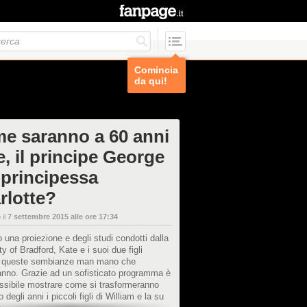
Comincia
da qui!
e saranno a 60 anni
, il principe George
 principessa
rlotte?
 il
7 settembre 2015 alle ore 17:34
una proiezione e degli studi condotti dalla
ty of Bradford, Kate e i suoi due figli
 queste sembianze man mano che
anno. Grazie ad un sofisticato programma è
ssibile mostrare come si trasformeranno
 degli anni i piccoli figli di William e la su