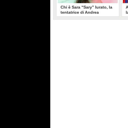
Chi è Sara “Sary” Iurato, la
A
tentatrice di Andrea
l
Petraroli a Temptation
S
Island 2026
s
Sara Iurato, soprannominata
G
“Sary”, è la tentatrice che ha fatto
l
vacillare Andrea Petraroli,
p
fidanzato di Iris De Lorenzis, a
C
Temptation Island 2026. Siciliana,
l
ha 24 anni e ha provato a mettere
o
in crisi il rapporto già precario tra
R
i due protagonisti del docu-reality
s
condotto da Filippo Bisciglia.
i
F