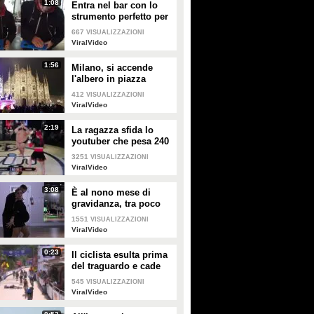
1:08
Entra nel bar con lo
strumento perfetto per
consumare la
667
VISUALIZZAZIONI
colazione da asporto
ViralVideo
1:56
Milano, si accende
l'albero in piazza
Duomo
412
VISUALIZZAZIONI
ViralVideo
2:19
La ragazza sfida lo
youtuber che pesa 240
kg e lo mette KO
3251
VISUALIZZAZIONI
ViralVideo
3:08
È al nono mese di
gravidanza, tra poco
sarà mamma ma non
1551
VISUALIZZAZIONI
vuole smettere di
ViralVideo
ballare
0:23
Il ciclista esulta prima
del traguardo e cade
rovinosamente
545
VISUALIZZAZIONI
ViralVideo