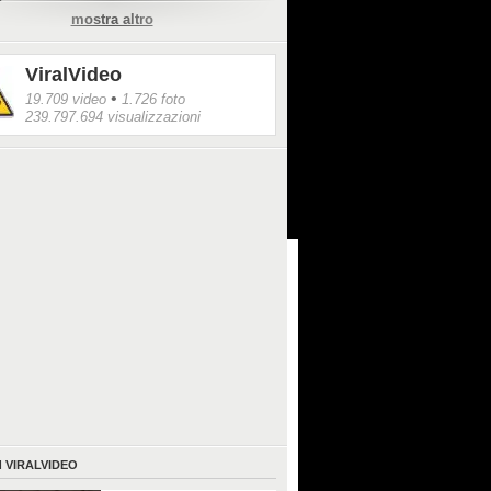
.
mostra altro
ViralVideo
•
19.709 video
1.726 foto
239.797.694 visualizzazioni
I
VIRALVIDEO