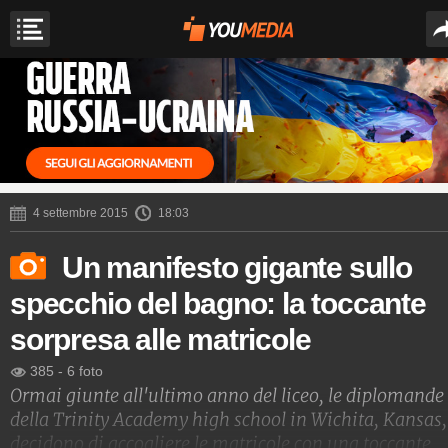
4 settembre 2015
18:03
Un manifesto gigante sullo
specchio del bagno: la toccante
sorpresa alle matricole
385
-
6 foto
Ormai giunte all'ultimo anno del liceo, le diplomande
della Trinity Academy high school in Wichita, Kansas,
decidono di accogliere le matricole con una toccante