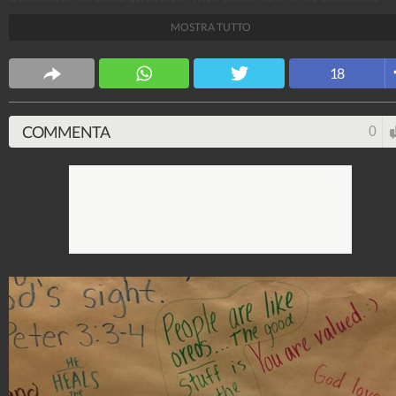
sorpesa: un manifesto sullo specchio del bagno dove
MOSTRA TUTTO
inneggiano alla bellezza interiore.
ViralVideo
18
239.798.216
-
19.709 video
-
1.726 foto
COMMENTA
0