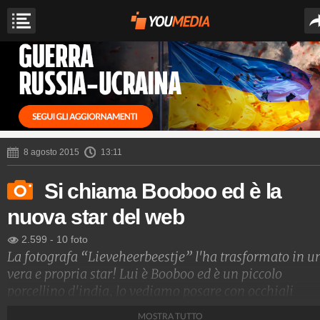
8 agosto 2015
13:11
Si chiama Booboo ed è la
nuova star del web
2.599
-
10 foto
La fotografa “Lieveheerbeestje” l'ha trasformato in u
vera e propria star! Lui è Booboo ed è un piccolo
porcellino d'india, lo vediamo posare con occhiali
hipster e si fa il bagno in una vasca rosa confetto. Lui e
MOSTRA TUTTO