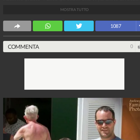
scoperti solo dopo aver sviluppato il rullino!
MOSTRA TUTTO
Fonte Immagini:
http://awkwardfamilyphotos.com/
1087
WebMix
137.182.758
-
1.034 video
-
11.228 foto
COMMENTA
0