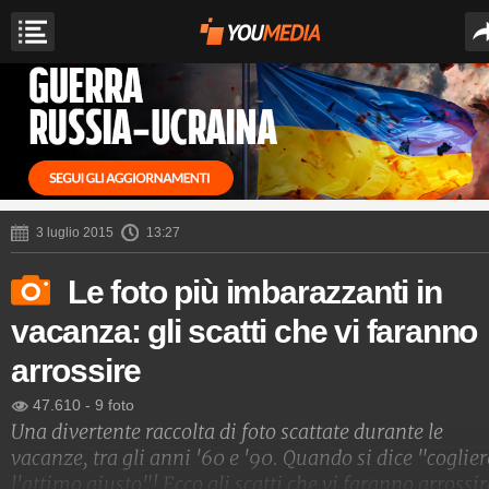
3 luglio 2015
13:27
Le foto più imbarazzanti in
vacanza: gli scatti che vi faranno
arrossire
47.610
-
9 foto
Una divertente raccolta di foto scattate durante le
vacanze, tra gli anni '60 e '90. Quando si dice "coglier
l'attimo giusto"! Ecco gli scatti che vi faranno arrossir