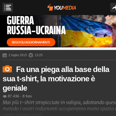
2 luglio 2015
13:25
Fa una piega alla base della
sua t-shirt, la motivazione è
geniale
87.436
-
8 foto
Mai più t-shirt stropicciate in valigia, adottando ques
metodo i vostri indumenti occuperanno meno spazio 
senza stropicciarsi.