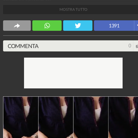
MOSTRA TUTTO
Fonte Immagini: littlethings.com
TuttoTutorial
1391
109.231.500
-
2.141 video
-
2.748 foto
COMMENTA
0