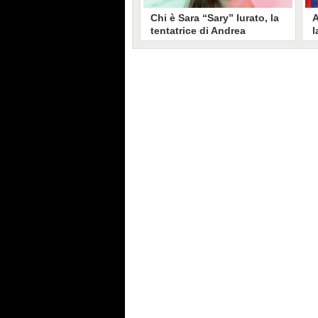
Chi è Sara “Sary” Iurato, la
A
tentatrice di Andrea
l
Petraroli a Temptation
S
Island 2026
s
Sara Iurato, soprannominata
G
“Sary”, è la tentatrice che ha fatto
l
vacillare Andrea Petraroli,
p
fidanzato di Iris De Lorenzis, a
C
Temptation Island 2026. Siciliana,
l
ha 24 anni e ha provato a mettere
o
in crisi il rapporto già precario tra
R
i due protagonisti del docu-reality
s
condotto da Filippo Bisciglia.
i
F