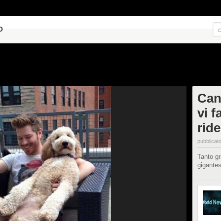
O
Can
vi 
ride
pubblicato
Tanto gr
gigantes