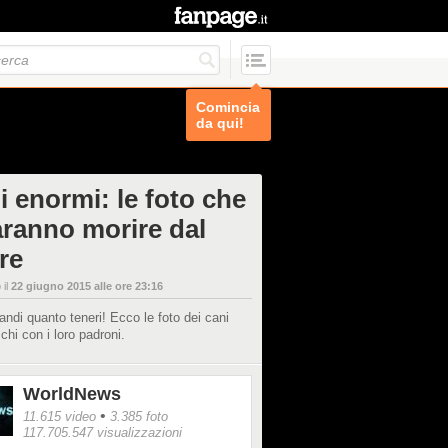
Comincia
da qui!
i enormi: le foto che
faranno morire dal
re
 il
22 giugno 2015 alle ore 23:16
andi quanto teneri! Ecco le foto dei cani
chi con i loro padroni.
WorldNews
•
11.615 video
3.385 foto
117.705.547 visualizzazioni