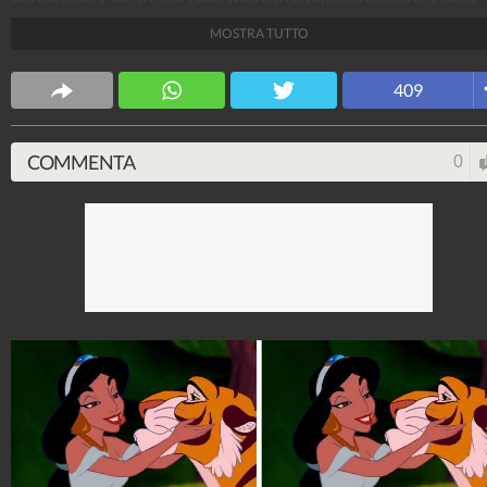
come le conosciamo ma, se da principesse diventasse
MOSTRA TUTTO
regine madri? Ecco come cambierebbe il loro corpo
"perfetto".
409
Fonte Immagini: Walt Disney Studios, Loryn Brantz p
BuzzFeed.com
COMMENTA
0
ViralVideo
239.798.261
-
19.709 video
-
1.726 foto