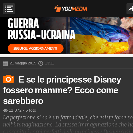
21 maggio 2015
13:11
E se le principesse Disney
fossero mamme? Ecco come
sarebbero
11.372
-
5 foto
La perfezione si sa è un fatto ideale, che esiste forse so
nell'immaginazione. La stessa immaginazione che h
concepito i corpi perfetti delle principesse Disney così