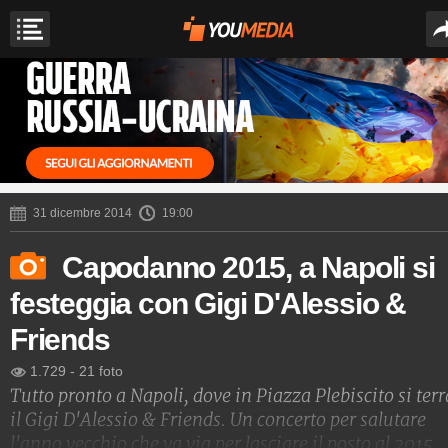
31 dicembre 2014
19:00
Capodanno 2015, a Napoli si
festeggia con Gigi D'Alessio &
Friends
1.729
-
21 foto
Tutto pronto a Napoli, dove in Piazza Plebiscito si terr
il Gigi D'Alessio & Friends. Un concerto per salutare
l'anno vecchio che va via per lasciare il posto al 2015.