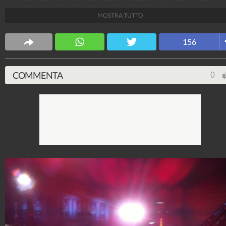
MOSTRA TUTTO
MatSpa
37.118.470
-
1.120 video
-
1.926 foto
156
COMMENTA
0