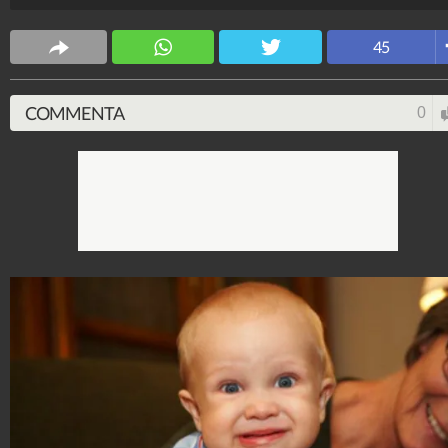
hanno come soggetti alcuni bebè.
ViralVideo
45
239.798.661
-
19.709 video
-
1.726 foto
COMMENTA
0