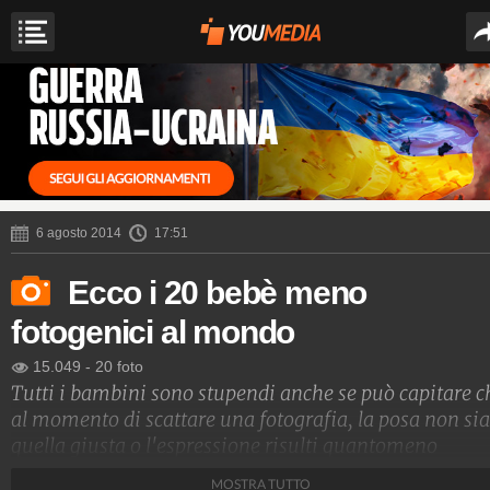
6 agosto 2014
17:51
Ecco i 20 bebè meno
fotogenici al mondo
15.049
-
20 foto
Tutti i bambini sono stupendi anche se può capitare c
al momento di scattare una fotografia, la posa non sia
quella giusta o l'espressione risulti quantomeno
curiosa. Ecco le 20 espressioni meno fotogeniche che
MOSTRA TUTTO