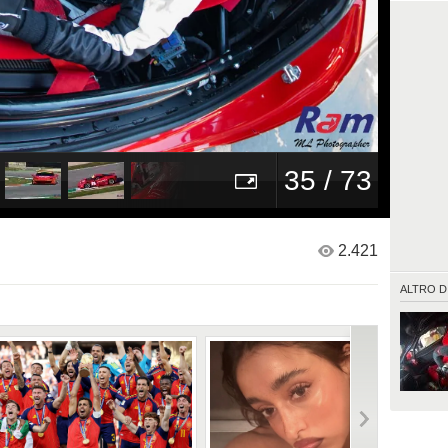
35 / 73
2.421
ALTRO D