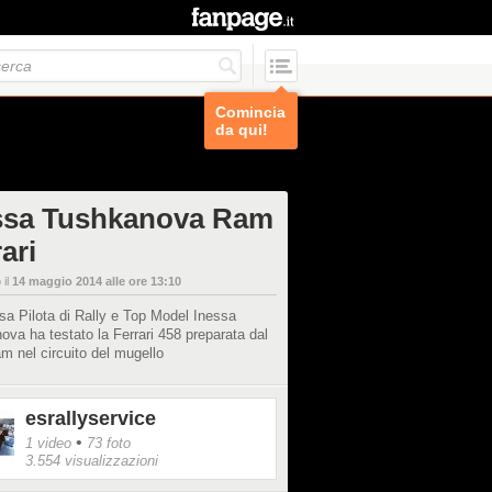
Comincia
da qui!
ssa Tushkanova Ram
ari
 il
14 maggio 2014 alle ore 13:10
a Pilota di Rally e Top Model Inessa
va ha testato la Ferrari 458 preparata dal
 nel circuito del mugello
esrallyservice
•
1 video
73 foto
3.554 visualizzazioni