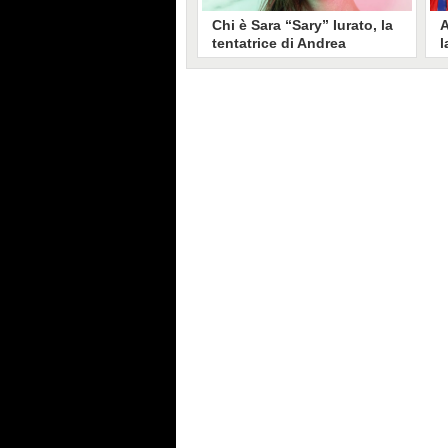
Chi è Sara “Sary” Iurato, la
A
tentatrice di Andrea
l
Petraroli a Temptation
S
Island 2026
s
Sara Iurato, soprannominata
G
“Sary”, è la tentatrice che ha fatto
l
vacillare Andrea Petraroli,
p
fidanzato di Iris De Lorenzis, a
C
Temptation Island 2026. Siciliana,
l
ha 24 anni e ha provato a mettere
o
in crisi il rapporto già precario tra
R
i due protagonisti del docu-reality
s
condotto da Filippo Bisciglia.
i
F