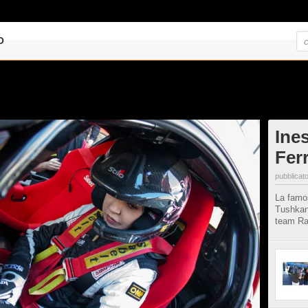
O
Ine
Ferr
pubblicato
La famos
Tushkano
team Ram