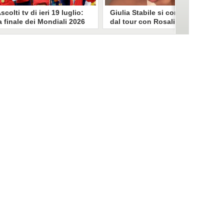
scolti tv di ieri 19 luglio:
Giulia Stabile si confessa
a finale dei Mondiali 2026
dal tour con Rosalia: "Non
pagna-Argentina
sono stata bene, costretta
travince (67.9%)
a stare chiusa in camera"
li ascolti tv di domenica 19
In giro per il mondo nel corpo di
uglio. Su Rai1 è stata trasmessa la
ballo di Rosalia, Giulia Stabile si è
artita conclusiva dei Mondiali di
lasciata andare a una confessione
alcio 2026, che ha visto trionfare
social dopo aver trascorso alcuni
a Spagna. Su Canale 5 è andato in
giorni chiusa nella sua stanza
nda un nuovo episodio di
d'hotel a causa di un malessere:
acconto di una notte. Nessuna
"La luce non arriva solo dagli
fida nell'access prime, è andata
altri. A volte è già dentro di noi".
n onda solo La Ruota della
ortuna.