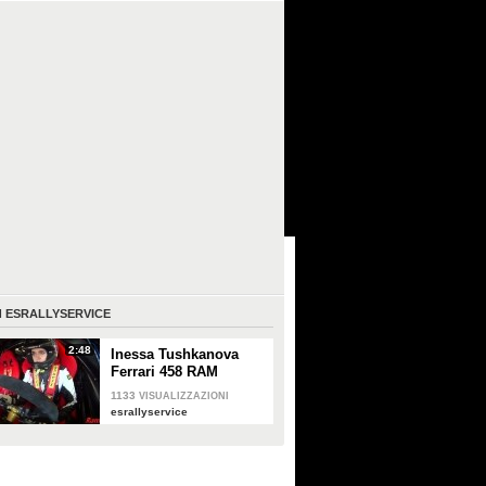
I
ESRALLYSERVICE
2:48
Inessa Tushkanova
Ferrari 458 RAM
1133
VISUALIZZAZIONI
esrallyservice